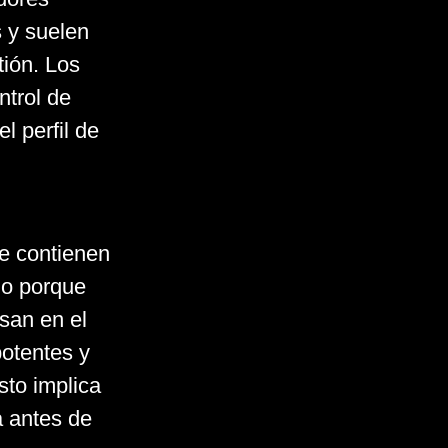
 y suelen
tión. Los
ntrol de
l perfil de
e contienen
do porque
esan en el
otentes y
sto implica
a antes de