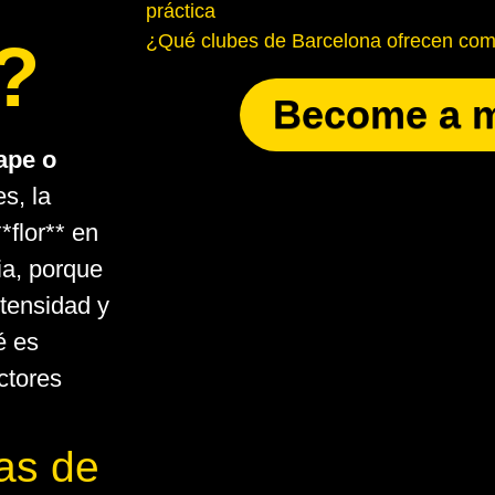
práctica
?
¿Qué clubes de Barcelona ofrecen come
Become a 
vape o
s, la
flor** en
ia, porque
ntensidad y
é es
actores
as de