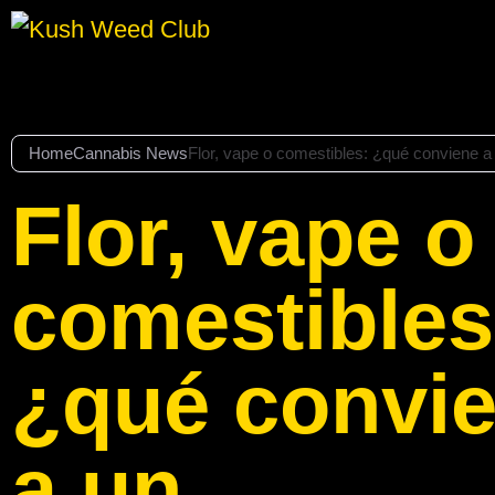
Home
Cannabis News
Flor, vape o comestibles: ¿qué conviene a 
Flor, vape o
comestibles
¿qué convi
a un