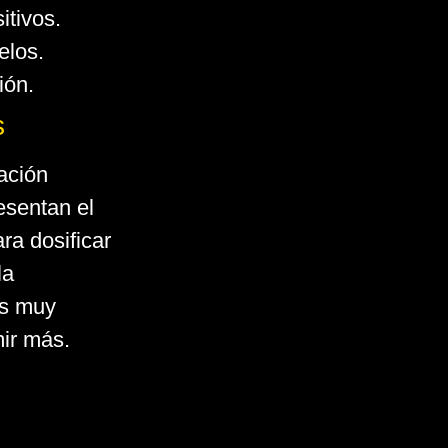
itivos.
elos.
ión.
s
ación
esentan el
ra dosificar
la
is muy
mir más.