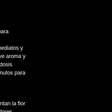
para
mediatos y
uye aroma y
 dosis
nutos para
tan la flor
adores