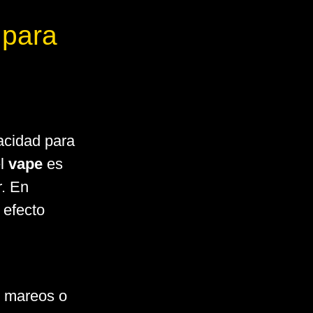
 para
acidad para
el
vape
es
r. En
 efecto
, mareos o