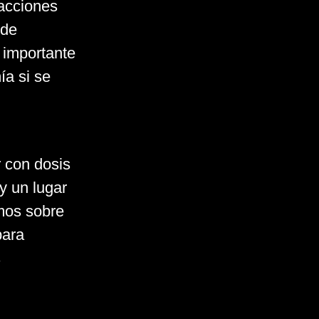
acciones
 de
 importante
a si se
 con dosis
y un lugar
mos sobre
para
s