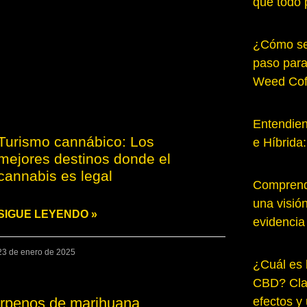
que todo 
¿Cómo se 
paso para
Weed Cof
Entendien
Turismo cannábico: Los
e Híbrida
mejores destinos donde el
cannabis es legal
Comprende
una visió
SIGUE LEYENDO »
evidencia
23 de enero de 2025
¿Cuál es 
CBD? Cla
efectos y